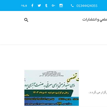
ورود
01344424055
منوی
علمي و انتشارات
کاربری
اخبار
و
اطلاع
رسانی