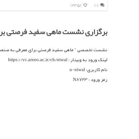
(235)
(0)
برگزاری نشست ماهی سفید فرصتی برا
نشست تخصصی " ماهی سفید فرصتی برای معرفی به صنعت آبزی پروری" در مورخ 1403/5/8 از ساعت 8 الی 12 به صو
لینک ورود به وبینار : https://vc.areeo.ac.ir/ch/niwal
نام کاربری: u-niwal
رمز ورود : N8723