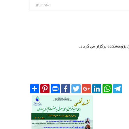
1403/5/1
Share
Pinterest
Print
Facebook
Twitter
Google+
LinkedIn
WhatsA
Tel