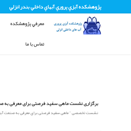
پژوهشکده آبزي پروري آبهاي داخلي بندر انزلي
معرفي پژوهشکده
تماس با ما
برگزاری نشست ماهی سفید فرصتی برای معرفی به صن
نشست تخصصی " ماهی سفید فرصتی برای معرفی به صنعت آبزی پروری" در مورخ 1403/5/8 از ساعت 8 الی 12 به صورت مجازی