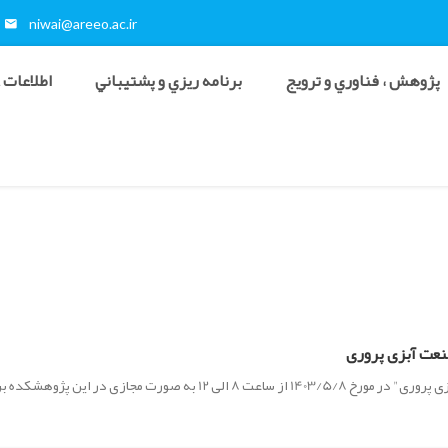
niwai@areeo.ac.ir
پژوهش ، فناوري و ترويج
برنامه ريزي و پشتيباني
اطلاعات 
عت آبزی پروری
 در این پژوهشکده برگزار می گردد.