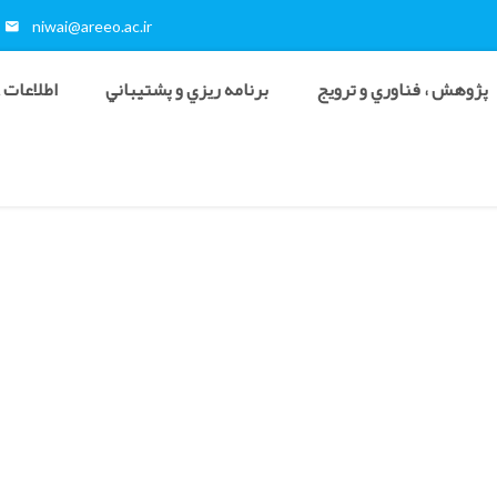
niwai@areeo.ac.ir
پژوهش ، فناوري و ترويج
برنامه ريزي و پشتيباني
اطلاعات 