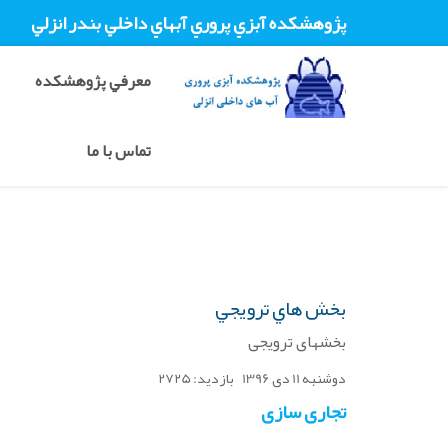
پژوهشکده آبزي پروري آبهاي داخلي بندر انزلي
معرفي پژوهشکده
تماس با ما
بخش هاي ترويجي
بخشهای ترویجی
دوشنبه 11 دی 1396
بازدید: 2725
تجاری سازی