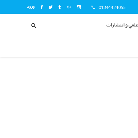
ورود
01344424055
منوی
علمي و انتشارات
کاربری